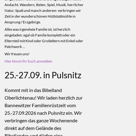
Andacht, Wandern, Beten, Spiel, Musik, herrlicher
Natur, Spaß und manch anderem verbringen wir
Zeit in der wunderschönen Hüttstattmühle in
Ansprung / Erzgebirge.
Alles was irgendwie Familie ist, ist herzlich
eingeladen: egal ob Familie komplett oder ein
Elternteil mit Kind oder Großeltern mit Enkel oder
Patchwork ...
Wir freuen uns!
Hier könnt Ihr Euch anmelden
25.-27.09. in Pulsnitz
Kommt mit in das Bibelland
Oberlichtenau! Wir laden herzlich zur
Bannewitzer Familienrüstzeit vom
25.-27.09.2026 nach Pulsnitz ein. Wir
verbringen das ganze Wochenende
direkt auf dem Gelände des
Bibellandes und dürfen eine