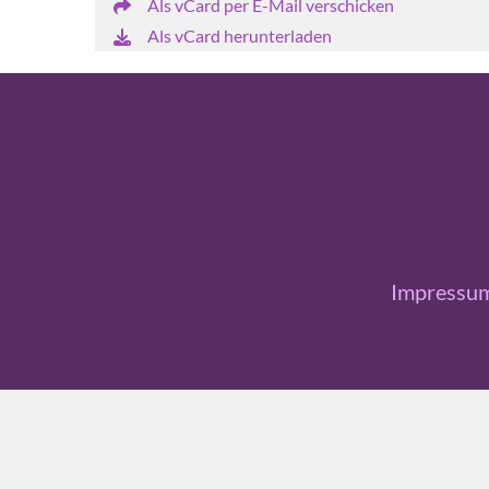
Als vCard per E-Mail verschicken
Als vCard herunterladen
Impressu