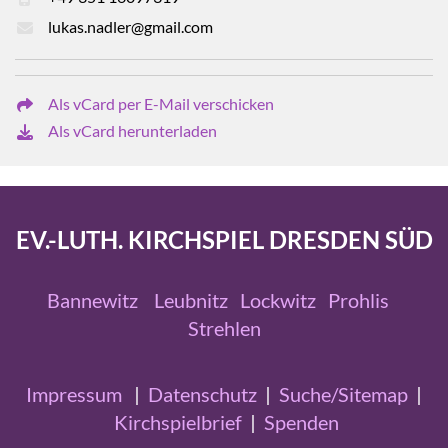
lukas.nadler@gmail.com
Als vCard per E-Mail verschicken
Als vCard herunterladen
EV.-LUTH. KIRCHSPIEL DRESDEN SÜD
Bannewitz
Leubnitz
Lockwitz
Prohlis
Strehlen
Impressum
|
Datenschutz
|
Suche/Sitemap
|
Kirchspielbrief
|
Spenden